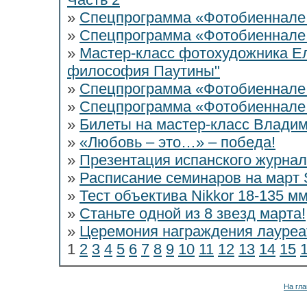
»
Спецпрограмма «Фотобиеннале
»
Спецпрограмма «Фотобиеннале
»
Мастер-класс фотохудожника Е
философия Паутины"
»
Спецпрограмма «Фотобиеннале
»
Спецпрограмма «Фотобиеннале
»
Билеты на мастер-класс Владим
»
«Любовь – это…» – победа!
»
Презентация испанского журнал
»
Расписание семинаров на март St
»
Тест объектива Nikkor 18-135 м
»
Станьте одной из 8 звезд марта!
»
Церемония награждения лауреа
1
2
3
4
5
6
7
8
9
10
11
12
13
14
15
На гла