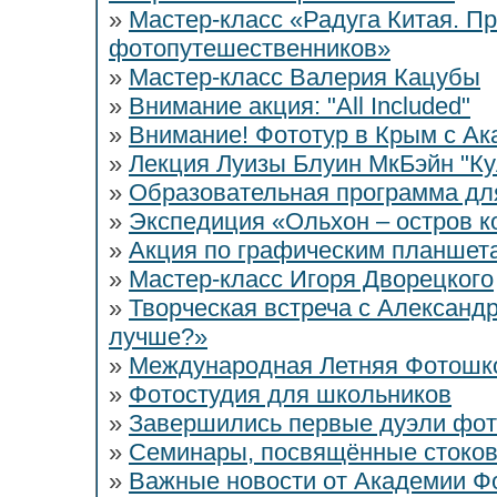
»
Мастер-класс «Радуга Китая. П
фотопутешественников»
»
Мастер-класс Валерия Кацубы
»
Внимание акция: "All Included"
»
Внимание! Фототур в Крым с А
»
Лекция Луизы Блуин МкБэйн "Ку
»
Образовательная программа дл
»
Экспедиция «Ольхон – остров к
»
Акция по графическим планшет
»
Мастер-класс Игоря Дворецкого
»
Творческая встреча с Александ
лучше?»
»
Международная Летняя Фотошк
»
Фотостудия для школьников
»
Завершились первые дуэли фо
»
Семинары, посвящённые стоко
»
Важные новости от Академии Ф