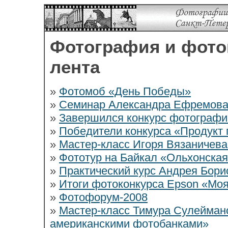
Фотография и фото
лента
»
Фотомоб «День Победы»
»
Семинар Александра Ефремова
»
Завершился конкурс фотографи
»
Победители конкурса «Продукт
»
Мастер-класс Игоря Вязаничев
»
Фототур на Байкал «Ольхонска
»
Практический курс Андрея Бори
»
Итоги фотоконкурса Epson «Мо
»
Фотофорум-2008
»
Мастер-класс Тимура Сулеймано
американскими фотобанками»