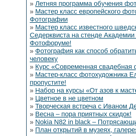
»
Летняя программа обучения фот
»
Мастер класс европейского фо
Фотографии
»
Мастер класс известного швед
Седерквиста на стенде Академии
Фотофоруме!
»
Фотография как способ обратит
человеку
»
Курс «Современная свадебная
»
Мастер-класс фотохудожника Ел
пропустите!
»
Набор на курсы «От азов к мас
»
Цветное в не цветном
»
Творческая встреча с Иваном Д
»
Весна – пора приятных скидок!
»
Nokia N82 in black – Потрясающ
»
План открытий в музеях, галере