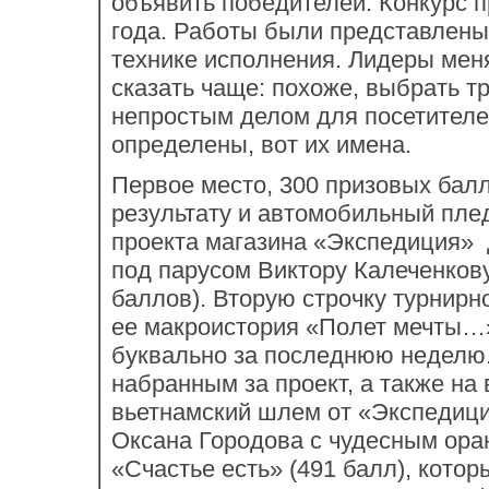
объявить победителей. Конкурс п
года. Работы были представлены
технике исполнения. Лидеры мен
сказать чаще: похоже, выбрать т
непростым делом для посетителей
определены, вот их имена.
Первое место, 300 призовых балл
результату и автомобильный пле
проекта магазина «Экспедиция» 
под парусом Виктору Калеченкову
баллов). Вторую строчку турнир
ее макроистория «Полет мечты…
буквально за последнюю неделю.
набранным за проект, а также на
вьетнамский шлем от «Экспедиции
Оксана Городова с чудесным ора
«Счастье есть» (491 балл), кото