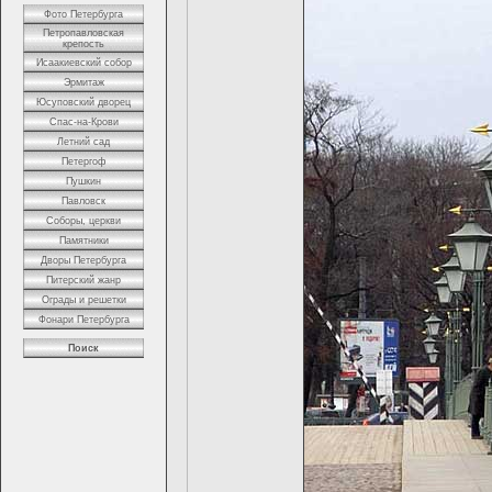
Фото Петербурга
Петропавловская
крепость
Исаакиевский собор
Эрмитаж
Юсуповский дворец
Спас-на-Крови
Летний сад
Петергоф
Пушкин
Павловск
Соборы, церкви
Памятники
Дворы Петербурга
Питерский жанр
Ограды и решетки
Фонари Петербурга
Поиск