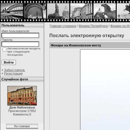
Пользователь
Главная страница
/
Фонари Петербурга
/
Фонари на И
Имя пользователя:
Послать электронную открытку
Пароль:
Фонари на Иоанновском мосту
Автоматически входить
при следующем
посещении
»
Забыл пароль
»
Регистрация
Случайное фото
Дом Набоковых
Просмотров:17952
Комменты:0
На главную