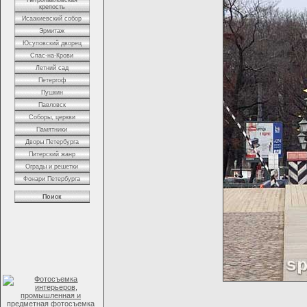
Петропавловская
крепость
Исаакиевский собор
Эрмитаж
Юсуповский дворец
Спас-на-Крови
Летний сад
Петергоф
Пушкин
Павловск
Соборы, церкви
Памятники
Дворы Петербурга
Питерский жанр
Ограды и решетки
Фонари Петербурга
Поиск