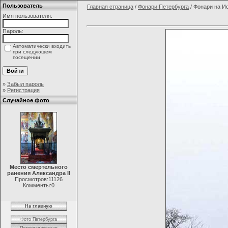
Пользователь
Главная страница
/
Фонари Петербурга
/ Фонари на И
Имя пользователя:
Пароль:
Автоматически входить
при следующем
посещении
»
Забыл пароль
»
Регистрация
Случайное фото
Место смертельного
ранения Александра II
Просмотров:11126
Комменты:0
На главную
Фото Петербурга