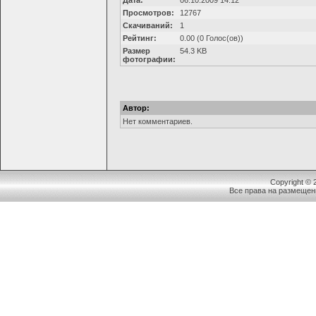
Дата:
06.10.2009 14:12
Просмотров:
12767
Скачиваний:
1
Рейтинг:
0.00 (0 Голос(ов))
Размер
54.3 KB
фотографии:
Автор:
Нет комментариев.
Copyright ©
Все права на размещен