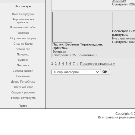
Эрмитаж
Смотрели:7292
На главную
Фото Петербурга
Петропавловская
крепость
Исаакиевский собор
Васнецов В.М
Эрмитаж
распутье.
Русский музей
Юсуповский дворец
Смотрели:1068
Спас-на-Крови
Пастух. Бертель Торвальдсен.
Эрмитаж.
Летний сад
Эрмитаж
Петергоф
Смотрели:6535. Комменты:0
Пушкин
1
2
3
4
5
6
7
»
Последняя страница »
Павловск
Соборы, церкви
Памятники
Дворы Петербурга
Питерский жанр
Ограды и решетки
Фонари Петербурга
Поиск
Copyright ©
Все права на размещен