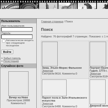
Пользователь
Главная страница
/ Поиск
Имя пользователя:
Поиск
Пароль:
Найдено: 76 фотографий 7 страницах. Показано: с 1 п
Автоматически входить
при следующем
посещении
»
Забыл пароль
»
Регистрация
Случайное фото
Зима. Этьен-Морис Фальконе
Портрет Екат
Эрмитаж
Гудон. 1773 г.
Смотрели:9616. Комменты:0
Эрмитаж
Смотрели:8184
Вечер на Неве
Паркет пола в Зале Итальянского
Просмотров:18888
искусства
Комменты:0
Эрмитаж
Дверной мол
Смотрели:6488. Комменты:0