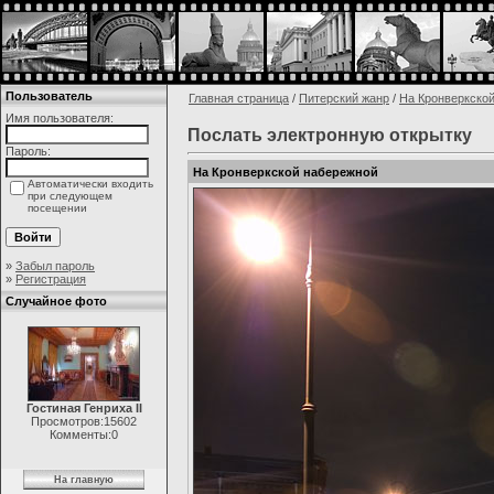
Пользователь
Главная страница
/
Питерский жанр
/
На Кронверкско
Имя пользователя:
Послать электронную открытку
Пароль:
На Кронверкской набережной
Автоматически входить
при следующем
посещении
»
Забыл пароль
»
Регистрация
Случайное фото
Гостиная Генриха II
Просмотров:15602
Комменты:0
На главную