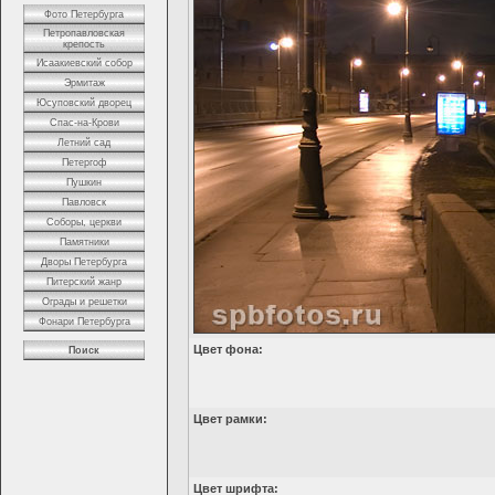
Фото Петербурга
Петропавловская
крепость
Исаакиевский собор
Эрмитаж
Юсуповский дворец
Спас-на-Крови
Летний сад
Петергоф
Пушкин
Павловск
Соборы, церкви
Памятники
Дворы Петербурга
Питерский жанр
Ограды и решетки
Фонари Петербурга
Цвет фона:
Поиск
Цвет рамки:
Цвет шрифта: