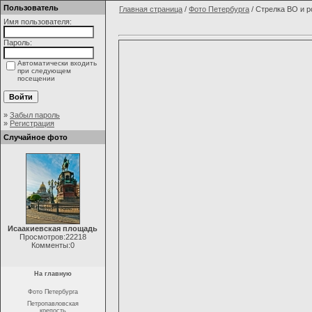
Пользователь
Главная страница
/
Фото Петербурга
/ Стрелка ВО и 
Имя пользователя:
Пароль:
Автоматически входить
при следующем
посещении
»
Забыл пароль
»
Регистрация
Случайное фото
Исаакиевская площадь
Просмотров:22218
Комменты:0
На главную
Фото Петербурга
Петропавловская
крепость