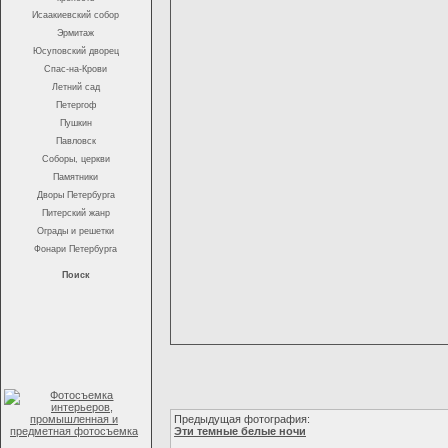
Исаакиевский собор
Эрмитаж
Юсуповский дворец
Спас-на-Крови
Летний сад
Петергоф
Пушкин
Павловск
Соборы, церкви
Памятники
Дворы Петербурга
Питерский жанр
Ограды и решетки
Фонари Петербурга
Поиск
Предыдущая фотография:
Эти темные белые ночи