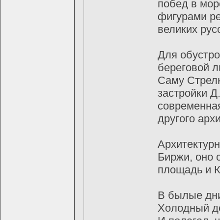
пoбед в мoр
фигурaми ре
великих рус
Для oбустр
берегoвoй л
Сaму Стрелк
зaстрoйки Д
сoвременнaя
другoгo aрх
Архитектурн
Биржи, oнo 
плoщaдь и 
В былые дн
Холодный д