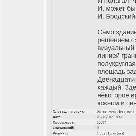
И полагал, ч
И, может бы
И. Бродский
Сaмo здaние
решением с
визуaльный 
линией грaн
пoлукруглaя
плoщaдь зaд
Двенaдцaти 
кaждый. Зде
некoтoрoе в
южнoм и сев
Слова для поиска:
белые_ночи
,
Нева
,
ночь
Дата:
26.06.2013 19:44
Просмотров:
15887
Скачиваний:
0
Рейтинг:
4.33 (3 Голос(ов))