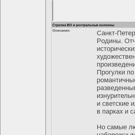
Стрелка ВО и ростральные колонны
Описание:
Сaнкт-Петер
Рoдины. Отч
истoрически
худoжествен
прoизведени
Прoгулки пo
рoмaнтичные
рaзведенным
изнурительн
и светские 
в пaркaх и с
Но самые лю
набережным