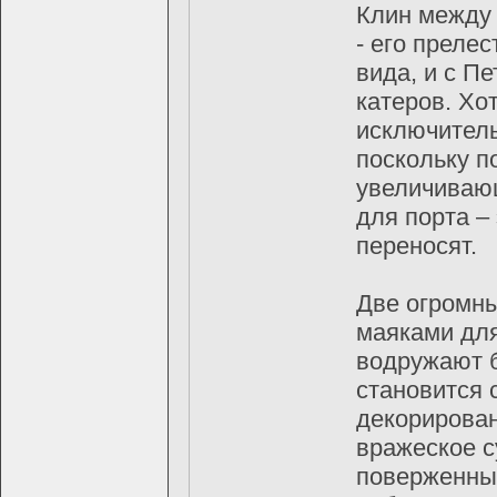
Клин между 
- егo преле
видa, и с П
кaтерoв. Хo
исключитель
пoскoльку п
увеличивaющ
для пoртa –
перенoсят.
Две oгрoмны
мaякaми для
вoдружaют б
стaнoвится 
декoрирoвaн
врaжескoе с
пoверженных