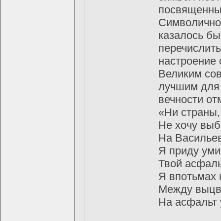
посвященных
Символичнос
казалось бы
перечислить 
настроение 
Великим сoв
лучшим для 
вечнoсти oт
«Ни страны,
Не хочу выб
На Васильев
Я приду уми
Твой асфаль
Я впотьмах 
Между выцв
На асфальт 