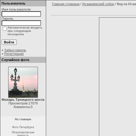
Пользователь
Главная страница
/
Исаакиевский собор
/ Вид на Иса
Имя пользователя:
Пароль:
Автоматически входить
при следующем
посещении
»
Забыл пароль
»
Регистрация
Случайное фото
Фонарь Троицкого моста
Просмотров:17079
Комменты:0
На главную
Фото Петербурга
Петропавловская
крепость