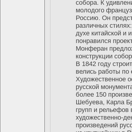
собора. К удивлен
молодого француза
Россию. Он предст
различных стилях:
духе китайской и 
понравился проект
Монферан предлож
конструкции собор
В 1842 году строи
велись работы по 
Художественное о
русской монумент
более 150 произв
Шебуева, Карла Б
групп и рельефов
художественно-де
произведений рус