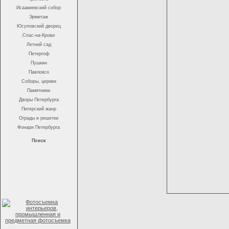
Исаакиевский собор
Эрмитаж
Юсуповский дворец
Спас-на-Крови
Летний сад
Петергоф
Пушкин
Павловск
Соборы, церкви
Памятники
Дворы Петербурга
Питерский жанр
Ограды и решетки
Фонари Петербурга
Поиск