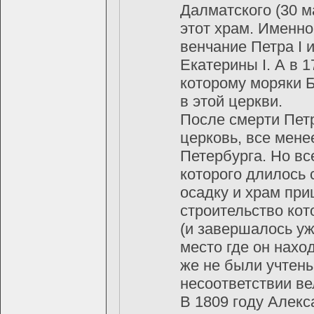
Далматского (30 м
этот храм. Именно
венчание Петра I
Екатерины I. А в 
которому моряки 
в этой церкви.
После смерти Пет
церковь, все мен
Петербурга. Но вс
которого длилось 
осадку и храм при
строительство кот
(и завершалось уж
место где он наход
же не были учтены
несоответствии в
В 1809 году Алекс