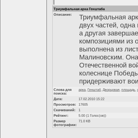
Триумфальная арка Генштаба
Описание:
Триумфальная арка
двух частей, одна
а другая заверша
композициями из о
выполнена из лист
Малиновским. Она
Отечественной вой
колеснице Победы,
придерживают во
Слова для
арка
,
Генштаб
,
Дворцовая
,
площадь
,
поиска:
Дата:
17.02.2010 15:22
Просмотров:
17605
Скачиваний:
1
Рейтинг:
5.00 (1 Голос(ов))
Размер
71.0 KB
фотографии: