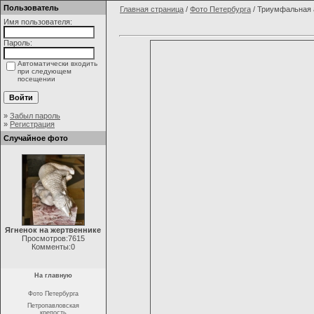
Пользователь
Главная страница
/
Фото Петербурга
/ Триумфальная 
Имя пользователя:
Пароль:
Автоматически входить
при следующем
посещении
»
Забыл пароль
»
Регистрация
Случайное фото
Ягненок на жертвеннике
Просмотров:7615
Комменты:0
На главную
Фото Петербурга
Петропавловская
крепость