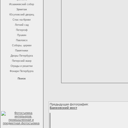
Исаакиевский собор
Эрмитаж
Юсуповский дворец
Спас-на-Крови
Летний сад
Петергоф
Пушкин
Павловск
Соборы, церкви
Памятники
Дворы Петербурга
Питерский жанр
Ограды и решетки
Фонари Петербурга
Поиск
Предыдущая фотография:
Банковский мост