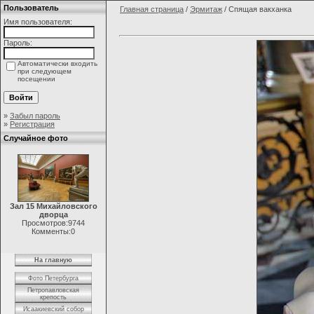
Пользователь
Главная страница
/
Эрмитаж
/ Спящая вакханка
Имя пользователя:
Пароль:
Автоматически входить
при следующем
посещении
»
Забыл пароль
»
Регистрация
Случайное фото
Зал 15 Михайловского
дворца
Просмотров:9744
Комменты:0
На главную
Фото Петербурга
Петропавловская
крепость
Исаакиевский собор