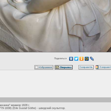
Поделиться
кханка" мрамор 1828 г.
779-1838) (Erik Gustaf Göthe) - шведский скульптор.