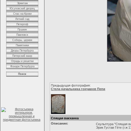
Эрмитаж
Юсуповский дворец
Спас-на-Крови
Летний сад
Петергоф
Пушкин
Павловск
Соборы, церкви
Памятники
Дворы Петербурга
Питерский жанр
Ограды и решетки
Фонари Петербурга
Поиск
Предыдущая фотография:
Стела начальника гончаров Пепи
Спящая вакханка
Описание:
Скульптура "Спящая ва
Эрик Густав Гёте (г.ж 1