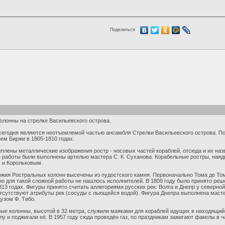
Поделиться
олонны на стрелке Васильевского острова.
егодня являются неотъемлемой частью ансамбля Стрелки Васильевского острова. По
ем Биржи в 1805-1810 годах.
еплены металлические изображения ростр - носовых частей кораблей, отсюда и их на
 работы были выполнены артелью мастера С. К. Суханова. Корабельные ростры, наяд
 и Корольковым.
жия Ростральных колонн высечены из пудостского камня. Первоначально Тома де То
 но для такой сложной работы не нашлось исполнителей. В 1809 году было принято реше
813 годах. Фигуры принято считать аллегориями русских рек: Волга и Днепр у северно
отсутствуют атрибуты рек (сосуды с льющейся водой). Фигура Днепра выполнена мас
узом Ф. Тибо.
ые колонны, высотой в 32 метра, служили маяками для кораблей идущих в находящийся
у и поджигали её. В 1957 году сюда проведён газ, по праздникам зажигают факелы в 