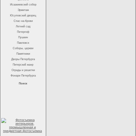
Исаакиевский собор
Эрмитаж
Юсуповский дворец
Спас-на-Крови
Летний сад
Петергоф
Пушкин
Павловск
Соборы, церкви
Памятники
Дворы Петербурга
Питерский жанр
Ограды и решетки
Фонари Петербурга
Поиск