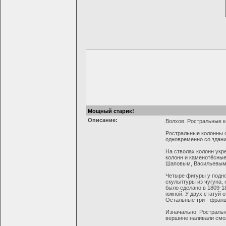
Мощный старик!
Описание:
Волхов. Ростральные к
Ростральные колонны с
одновременно со здани
На стволах колонн укр
колонн и каменотёсные
Шаповым, Васильевым
Четыре фигуры у подно
скульптуры из чугуна,
было сделано в 1809-1
южной. У двух статуй 
Остальные три - франц
Изначально, Ростральн
вершине наливали смол