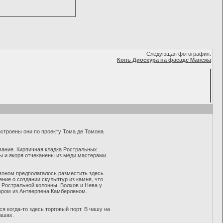
Следующая фотография:
Конь Диоскура на фасаде Манежа
строены они по проекту Тома де Томона
звание. Кирпичная кладка Ростральных
ы и якоря отчеканены из меди мастерами
моном предполагалось разместить здесь
ние о создании скульптур из камня, что
й Ростральной колонны, Волхов и Нева у
тером из Антверпена Камберленом.
 когда-то здесь торговый порт. В чашу на
чашах.