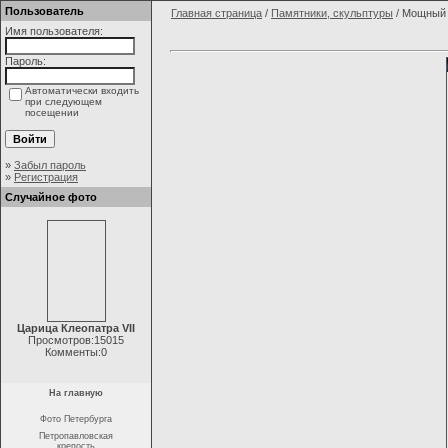
Пользователь
Главная страница
/
Памятники, скульптуры
/ Мощный 
Имя пользователя:
Пароль:
Автоматически входить
при следующем
посещении
»
Забыл пароль
»
Регистрация
Случайное фото
Царица Клеопатра VII
Просмотров:15015
Комменты:0
На главную
Фото Петербурга
Петропавловская
крепость