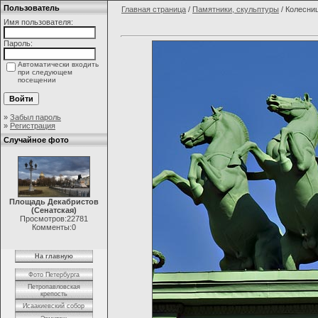
Пользователь
Главная страница
/
Памятники, скульптуры
/ Колесни
Имя пользователя:
Пароль:
Автоматически входить
при следующем
посещении
»
Забыл пароль
»
Регистрация
Случайное фото
Площадь Декабристов
(Сенатская)
Просмотров:22781
Комменты:0
На главную
Фото Петербурга
Петропавловская
крепость
Исаакиевский собор