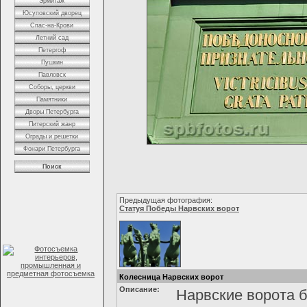
Эрмитаж
Юсуповский дворец
Спас-на-Крови
Летний сад
Петергоф
Пушкин
Павловск
Соборы, церкви
Памятники
Дворы Петербурга
Питерский жанр
Ограды и решетки
Фонари Петербурга
Поиск
Предыдущая фотография:
Статуя Победы Нарвских ворот
Колесница Нарвских ворот
Описание:
Нарвские ворота б