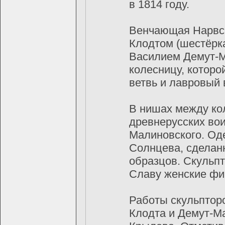
в 1814 году.
Венчающая Нарвск
Клодтом (шестёрк
Василием Демут-М
колесницу, которо
ветвь и лавровый 
В нишах между ко
древнерусских во
Малиновского. Оде
Солнцева, сделан
образцов. Скульп
Славу женские фи
Работы скульптор
Клодта и Демут-М