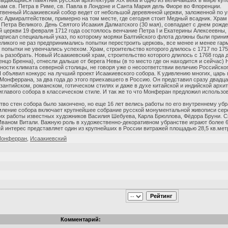
выдающийся памятник русской архитектуры XIX века и одно из величайших в мире ку
ам св. Петра в Риме, св. Павла в Лондоне и Санта Мария дель Фиоре во Флоренции.
венный Исаакиевский собор ведет от небольшой деревянной церкви, заложенной по ук
с Адмиралтейством, примерно на том месте, где сегодня стоит Медный всадник. Храм 
 Петра Великого. День Святого Исаакия Далматского (30 мая), совпадает с днем рожде
 церкви 19 февраля 1712 года состоялось венчание Петра I и Екатерины Алексеевны,
одписал специальный указ, по которому моряки Балтийского флота должны были приним
ликого не раз предпринимались попытки перестроить церковь, все менее и менее г
и попытки не увенчались успехом. Храм, строительство которого длилось с 1717 по 17
ь разобрать. Новый Исаакиевский храм, строительство которого длилось с 1768 года 
цо Бренна), отнесли дальше от берега Невы (в то место где он находится и сейчас) Но
ности климата северной столицы, не говоря уже о несоответствии величию Российско
 I объявил конкурс на лучший проект Исаакиевского собора. К удивлению многих, царь
Монферрана, за два года до этого приехавшего в Россию. Он представил сразу двадца
изантийском, романском, готическом стилях и даже в духе китайской и индийской архи
иглавого собора в классическом стиле. И так же то что Монферан предложил использо
тво стен собора было закончено, но еще 16 лет велись работы по его внутреннему убр
ление собора включает крупнейшее собрание русской монументальной живописи сере
их работы известных художников Василия Шебуева, Карла Брюллова, Фёдора Бруни. С
ваном Витали. Важную роль в художественно-декоративном убранстве играют более 
 интерес представляет один из крупнейших в России витражей площадью 28,5 кв.мет
онферран
,
Исаакиевский
Комментарий: