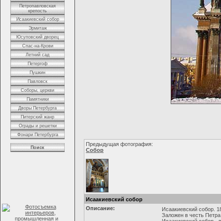
Петропавловская
крепость
Исаакиевский собор
Эрмитаж
Юсуповский дворец
Спас-на-Крови
Летний сад
Петергоф
Пушкин
Павловск
Соборы, церкви
Памятники
Дворы Петербурга
Питерский жанр
Ограды и решетки
Фонари Петербурга
Предыдущая фотография:
Поиск
Собор
Исаакиевский собор
Описание:
Исаакиевский собор. 18
Заложен в честь Петра 