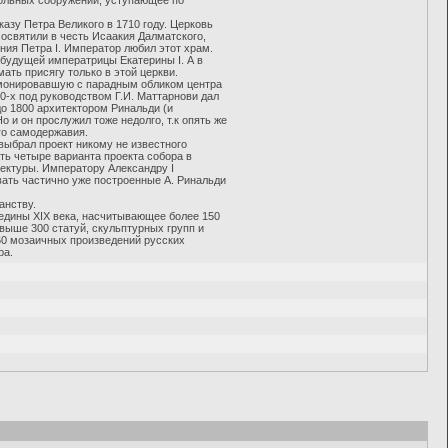
польных сооружений, уступающее по
азу Петра Великого в 1710 году. Церковь
освятили в честь Исаакия Далматского,
ния Петра I. Император любил этот храм.
 будущей императрицы Екатерины I. А в
ать присягу только в этой церкви.
армонировавшую с парадным обликом центра
50-х под руководством Г.И. Маттарнови дал
до 1800 архитектором Ринальди (и
 и он прослужил тоже недолго, т.к опять же
го самодержавия.
 выбрал проект никому не известного
ть четыре варианта проекта собора в
тектуры. Императору Александру I
вать частично уже построенные А. Ринальди
анству.
дины XIX века, насчитывающее более 150
выше 300 статуй, скульптурных групп и
60 мозаичных произведений русских
ра.