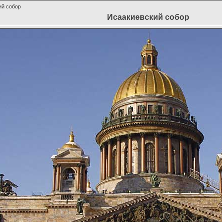
ий собор
Исаакиевский собор