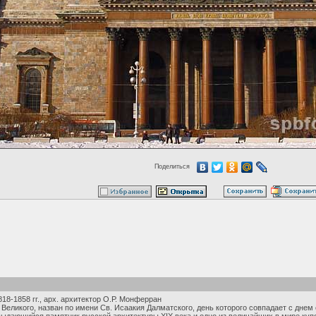
Поделиться
18-1858 гг., арх. архитектор О.Р. Монферран
Великого, назван по имени Св. Исаакия Далматского, день которого совпадает с днем е