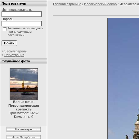
Пользователь
Главная страница
/
Исаакиевский собор
/ Исаакиевск
Имя пользователя:
Пароль:
Автоматически входить
при следующем
посещении
»
Забыл пароль
»
Регистрация
Случайное фото
Белые ночи.
Петропавловская
крепость
Просмотров:13262
Комменты:0
На главную
Фото Петербурга