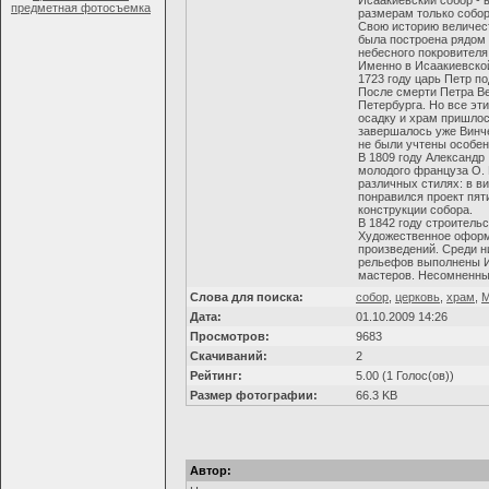
Исаакиевский собор - 
размерам только собор
Свою историю величест
была построена рядом 
небесного покровителя
Именно в Исаакиевской
1723 году царь Петр п
После смерти Петра Ве
Петербурга. Но все эт
осадку и храм пришлос
завершалось уже Винчен
не были учтены особен
В 1809 году Александр
молодого француза О. 
различных стилях: в в
понравился проект пят
конструкции собора.
В 1842 году строительс
Художественное оформ
произведений. Среди н
рельефов выполнены И
мастеров. Несомненный
Слова для поиска:
собор
,
церковь
,
храм
,
М
Дата:
01.10.2009 14:26
Просмотров:
9683
Скачиваний:
2
Рейтинг:
5.00 (1 Голос(ов))
Размер фотографии:
66.3 KB
Автор: