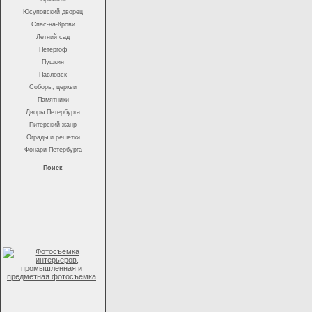
Юсуповский дворец
Спас-на-Крови
Летний сад
Петергоф
Пушкин
Павловск
Соборы, церкви
Памятники
Дворы Петербурга
Питерский жанр
Ограды и решетки
Фонари Петербурга
Поиск