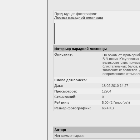
Предыдущая фотография:
Люстра парадной лестницы
Интерьер парадной лестницы
Описание:
По бокам от мраморной
В бывших Юсуповских ч
великосветских приема
блистательных балов, 
знаменитых артистов. 
современники отзывал
Слова для поиска:
Дата:
18.02.2010 14:27
Просмотров:
12904
Скачиваний:
0
Рейтинг:
5.00 (2 Голос(ов))
Размер фотографии:
66.4 KB
Автор:
Нет комментариев.