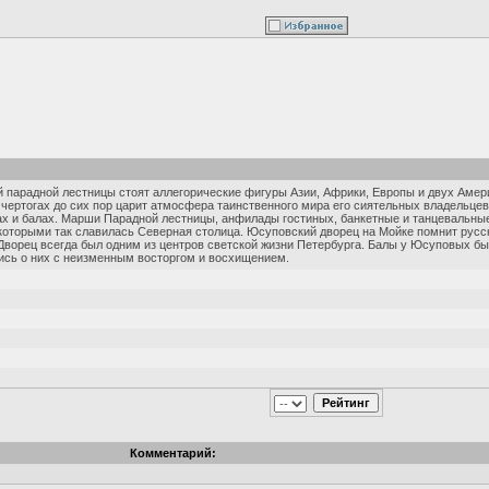
 парадной лестницы стоят аллегорические фигуры Азии, Африки, Европы и двух Аме
ертогах до сих пор царит атмосфера таинственного мира его сиятельных владельцев
х и балах. Марши Парадной лестницы, анфилады гостиных, банкетные и танцевальные
которыми так славилась Северная столица. Юсуповский дворец на Мойке помнит русс
Дворец всегда был одним из центров светской жизни Петербурга. Балы у Юсуповых бы
ись о них с неизменным восторгом и восхищением.
Комментарий: