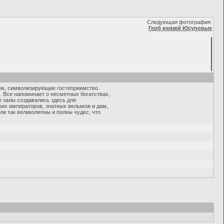
Следующая фотография:
Герб князей Юсуповых
рик, символизирующие гостеприимство.
. Все напоминает о несметных богатствах,
 залы создавались здесь для
ких императоров, знатных вельмож и дам,
ли так великолепны и полны чудес, что