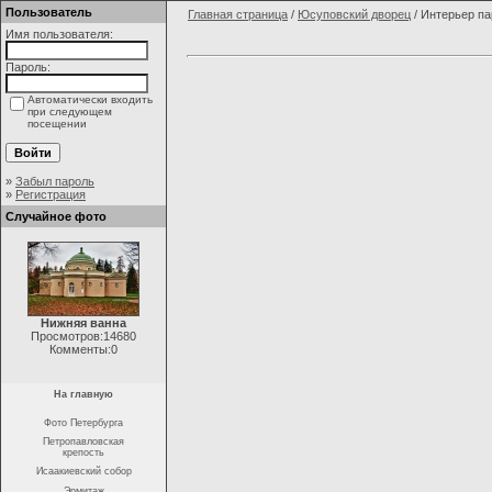
Пользователь
Главная страница
/
Юсуповский дворец
/ Интерьер п
Имя пользователя:
Пароль:
Автоматически входить
при следующем
посещении
»
Забыл пароль
»
Регистрация
Случайное фото
Нижняя ванна
Просмотров:14680
Комменты:0
На главную
Фото Петербурга
Петропавловская
крепость
Исаакиевский собор
Эрмитаж