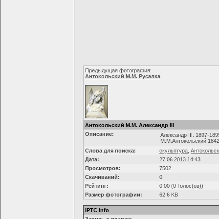
Предыдущая фотография:
Антокольский М.М. Русалка
Антокольский М.М. Александр III
Описание:
Александр III. 1897-1899
М.М.Антокольский 1842-
Слова для поиска:
скульптура
,
Антокольс
Дата:
27.06.2013 14:43
Просмотров:
7502
Скачиваний:
0
Рейтинг:
0.00 (0 Голос(ов))
Размер фотографии:
62.6 KB
IPTC Info