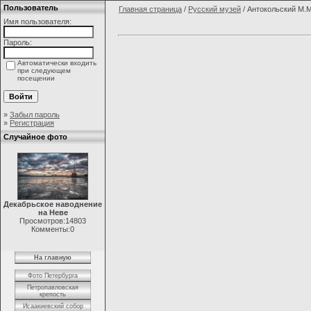
Пользователь
Главная страница
/
Русский музей
/ Антокольский М.М.
Имя пользователя:
Пароль:
Автоматически входить
при следующем
посещении
»
Забыл пароль
»
Регистрация
Случайное фото
Декабрьское наводнение
на Неве
Просмотров:14803
Комменты:0
На главную
Фото Петербурга
Петропавловская
крепость
Исаакиевский собор