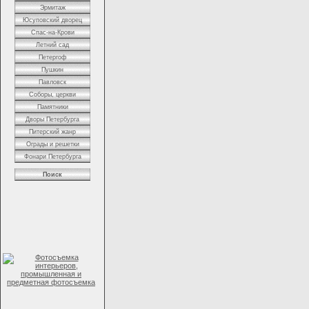
Эрмитаж
Юсуповский дворец
Спас-на-Крови
Летний сад
Петергоф
Пушкин
Павловск
Соборы, церкви
Памятники
Дворы Петербурга
Питерский жанр
Ограды и решетки
Фонари Петербурга
Поиск