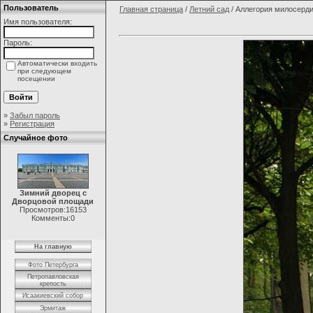
Пользователь
Главная страница
/
Летний сад
/ Аллегория милосерд
Имя пользователя:
Пароль:
Автоматически входить
при следующем
посещении
»
Забыл пароль
»
Регистрация
Случайное фото
Зимний дворец с
Дворцовой площади
Просмотров:16153
Комменты:0
На главную
Фото Петербурга
Петропавловская
крепость
Исаакиевский собор
Эрмитаж