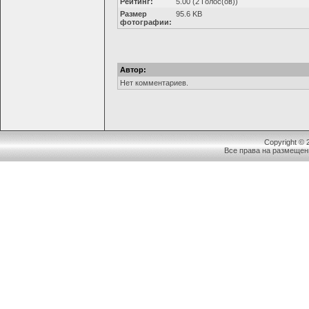
Рейтинг:
5.00 (2 Голос(ов))
Размер
95.6 KB
фотографии:
Автор:
Нет комментариев.
Copyright ©
Все права на размещен